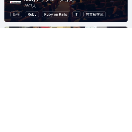
2507人
島根
Ruby
Ruby on Rails
IT
異業種交流
Okinawa Ruby User Group (Okinawa.rb)
275人
沖縄
ボードゲーム
Ruby
ソフトウェア開発
オープンソー
JAWS-UG