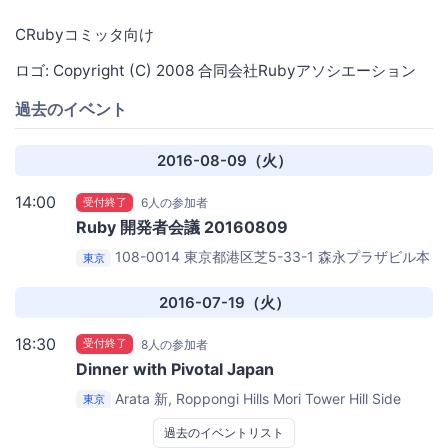
CRubyコミッタ向け
ロゴ: Copyright (C) 2008 合同会社Rubyアソシエーション
過去のイベント
2016-08-09（火）
14:00
受付終了
6人の参加者
Ruby 開発者会議 20160809
108-0014 東京都港区芝5-33-1 森永プラザビル本
東京
館17F
株式会社マネーフォワード本社
2016-07-19（火）
18:30
受付終了
8人の参加者
Dinner with Pivotal Japan
Arata 新, Roppongi Hills Mori Tower Hill Side
東京
B2F, 6 Chome-10-1 Roppongi, Minato, Tokyo 106-
過去のイベントリスト
6108
Arata at Roppongi Hills Mori Tower